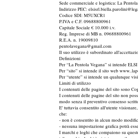
Sede commerciale e logistica: La Pent
Indirizzo PEC:
elsisrl.biella.parolini@leg
Codice SDI: M5UXCR1
P.IVA e C.F. 09688800961
Capitale Sociale € 10.000 i.v.
Reg. Imprese di MB n. 09688800961
R.E.A. n. 19009810
pentolavegana@gmail.com
Il suo utilizzo è subordinato all'accettazi
Definizioni
Per “La Pentola Vegana” si intende ELSI 
Per “sito” si intende il sito web www..lap
Per “utente” si intende un qualunque visita
Limiti di utilizzo
I contenuti delle pagine del sito sono Cop
I contenuti delle pagine del sito non posson
modo senza il preventivo consenso scritt
E' tuttavia consentito all'utente visionare
che:
- non è consentito in alcun modo modifica
- nessuna impostazione grafica potrà esse
I marchi e loghi che compaiono su questo