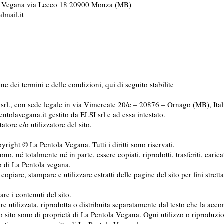
ola Vegana via Lecco 18 20900 Monza (MB)
almail.it
one dei termini e delle condizioni, qui di seguito stabilite
srl., con sede legale in via Vimercate 20/c – 20876 – Ornago (MB), Itali
entolavegana.it gestito da ELSI srl e ad essa intestato.
tore e/o utilizzatore del sito.
yright © La Pentola Vegana. Tutti i diritti sono riservati.
o, né totalmente né in parte, essere copiati, riprodotti, trasferiti, caricat
o di La Pentola vegana.
, copiare, stampare e utilizzare estratti delle pagine del sito per fini str
re i contenuti del sito.
re utilizzata, riprodotta o distribuita separatamente dal testo che la ac
 sito sono di proprietà di La Pentola Vegana. Ogni utilizzo o riproduz